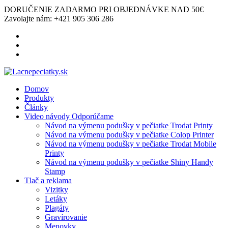
DORUČENIE ZADARMO
PRI OBJEDNÁVKE NAD 50€
Zavolajte nám:
+421 905 306 286
Domov
Produkty
Články
Video návody
Odporúčame
Návod na výmenu podušky v pečiatke Trodat Printy
Návod na výmenu podušky v pečiatke Colop Printer
Návod na výmenu podušky v pečiatke Trodat Mobile
Printy
Návod na výmenu podušky v pečiatke Shiny Handy
Stamp
Tlač a reklama
Vizitky
Letáky
Plagáty
Gravírovanie
Menovky