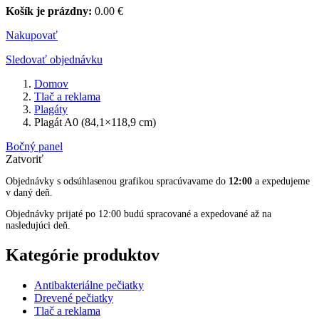
Košík je prázdny:
0.00
€
Nakupovať
Sledovať objednávku
Domov
Tlač a reklama
Plagáty
Plagát A0 (84,1×118,9 cm)
Bočný panel
Zatvoriť
Objednávky s odsúhlasenou grafikou spracúvavame do
12:00
a expedujeme
v daný deň.
Objednávky prijaté po 12:00 budú spracované a expedované až na
nasledujúci deň.
Kategórie produktov
Antibakteriálne pečiatky
Drevené pečiatky
Tlač a reklama