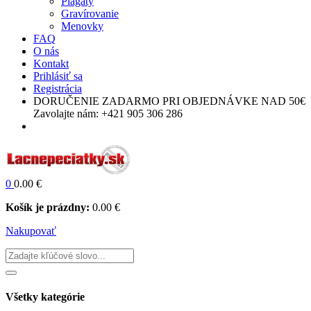
Plagáty
Gravírovanie
Menovky
FAQ
O nás
Kontakt
Prihlásiť sa
Registrácia
DORUČENIE ZADARMO
PRI OBJEDNÁVKE NAD 50€
Zavolajte nám:
+421 905 306 286
0
0.00
€
Košík je prázdny:
0.00
€
Nakupovať
Všetky kategórie