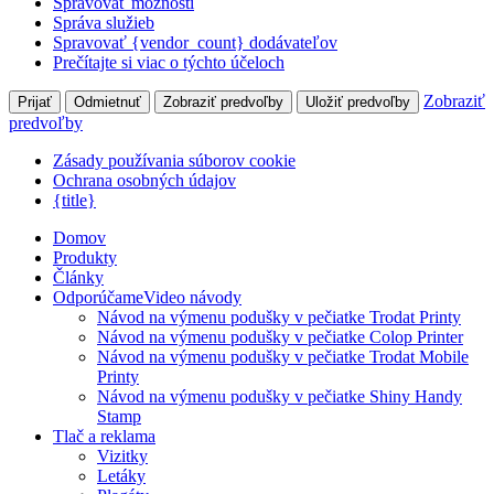
Spravovať možnosti
Správa služieb
Spravovať {vendor_count} dodávateľov
Prečítajte si viac o týchto účeloch
Zobraziť
Prijať
Odmietnuť
Zobraziť predvoľby
Uložiť predvoľby
predvoľby
Zásady používania súborov cookie
Ochrana osobných údajov
{title}
Domov
Produkty
Články
Odporúčame
Video návody
Návod na výmenu podušky v pečiatke Trodat Printy
Návod na výmenu podušky v pečiatke Colop Printer
Návod na výmenu podušky v pečiatke Trodat Mobile
Printy
Návod na výmenu podušky v pečiatke Shiny Handy
Stamp
Tlač a reklama
Vizitky
Letáky