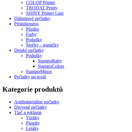
COLOP Printer
TRODAT Printy
SHINY Printer Line
Dátumové pečiatky
Príslušenstvo
Púzdra
Farby
Podušky
Štočky - gumičky
Detské pečiatky
Podušky
StampoBaby
StampoColors
StampoMinos
Pečiatky na textil
Kategorie produktů
Antibakteriálne pečiatky
Drevené pečiatky
Tlač a reklama
Vizitky
Plagáty
Letáky