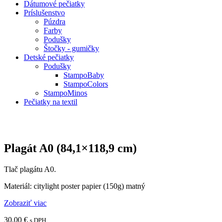
Dátumové pečiatky
Príslušenstvo
Púzdra
Farby
Podušky
Štočky - gumičky
Detské pečiatky
Podušky
StampoBaby
StampoColors
StampoMinos
Pečiatky na textil
Plagát A0 (84,1×118,9 cm)
Tlač plagátu A0.
Materiál: citylight poster papier (150g) matný
Zobraziť viac
30.00
€
s DPH