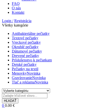
FAQ
O nás
Kontakt
Login /
Registrácia
Všetky kategórie
Antibakteriálne pečiatky
Textové pečiatky
Vreckové pečiatky
Okruhlé pečiatky
Dátumové pečiatky
Drevené pečiatky
Príslušenstvo k pečiatkam
Detské pečiatky
Pečiatky na textil
Menovky
Novinka
Gravírovanie
Novinka
Tlač a reklama
Novinka
HĽADAŤ
0
0.00
€