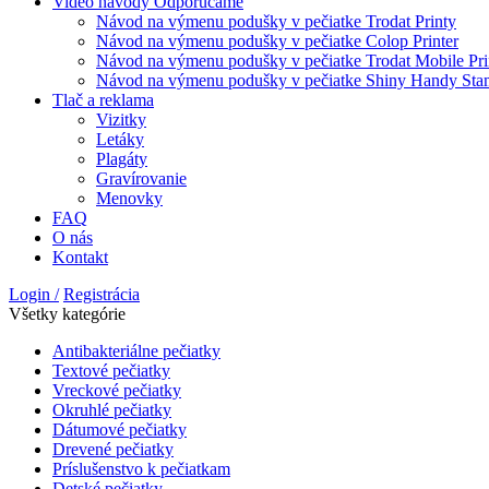
Video návody
Odporúčame
Návod na výmenu podušky v pečiatke Trodat Printy
Návod na výmenu podušky v pečiatke Colop Printer
Návod na výmenu podušky v pečiatke Trodat Mobile Pri
Návod na výmenu podušky v pečiatke Shiny Handy St
Tlač a reklama
Vizitky
Letáky
Plagáty
Gravírovanie
Menovky
FAQ
O nás
Kontakt
Login /
Registrácia
Všetky kategórie
Antibakteriálne pečiatky
Textové pečiatky
Vreckové pečiatky
Okruhlé pečiatky
Dátumové pečiatky
Drevené pečiatky
Príslušenstvo k pečiatkam
Detské pečiatky