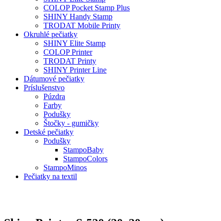
COLOP Pocket Stamp Plus
SHINY Handy Stamp
TRODAT Mobile Printy
Okruhlé pečiatky
SHINY Elite Stamp
COLOP Printer
TRODAT Printy
SHINY Printer Line
Dátumové pečiatky
Príslušenstvo
Púzdra
Farby
Podušky
Štočky - gumičky
Detské pečiatky
Podušky
StampoBaby
StampoColors
StampoMinos
Pečiatky na textil