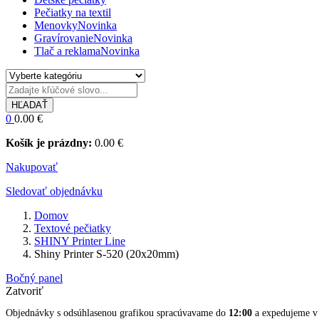
Pečiatky na textil
Menovky
Novinka
Gravírovanie
Novinka
Tlač a reklama
Novinka
HĽADAŤ
0
0.00
€
Košík je prázdny:
0.00
€
Nakupovať
Sledovať objednávku
Domov
Textové pečiatky
SHINY Printer Line
Shiny Printer S-520 (20x20mm)
Bočný panel
Zatvoriť
Objednávky s odsúhlasenou grafikou spracúvavame do
12:00
a expedujeme v