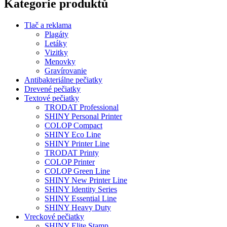
Kategorie produktů
Tlač a reklama
Plagáty
Letáky
Vizitky
Menovky
Gravírovanie
Antibakteriálne pečiatky
Drevené pečiatky
Textové pečiatky
TRODAT Professional
SHINY Personal Printer
COLOP Compact
SHINY Eco Line
SHINY Printer Line
TRODAT Printy
COLOP Printer
COLOP Green Line
SHINY New Printer Line
SHINY Identity Series
SHINY Essential Line
SHINY Heavy Duty
Vreckové pečiatky
SHINY Elite Stamp