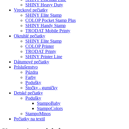
SHINY Heavy Duty
Vreckové pečiatky
SHINY Elite Stamp
COLOP Pocket Stamp Plus
SHINY Handy Stamp
TRODAT Mobile Printy
Okruhlé pečiatky
SHINY Elite Stamp
COLOP Printer
TRODAT Printy
SHINY Printer Line
Dátumové pečiatky
Príslušenstvo
Púzdra
Farby
Podušky
Štočky - gumičky
Detské pečiatky
Podušky
StampoBaby
StampoColors
StampoMinos
Pečiatky na textil