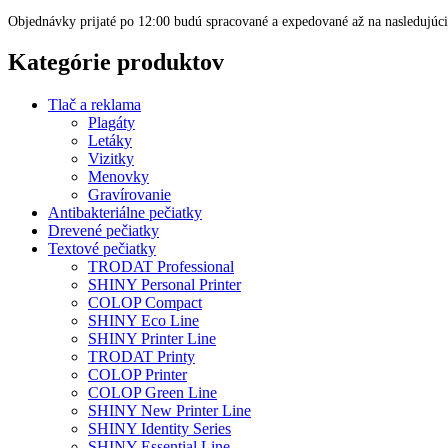
Objednávky prijaté po 12:00 budú spracované a expedované až na nasledujúci
Kategórie produktov
Tlač a reklama
Plagáty
Letáky
Vizitky
Menovky
Gravírovanie
Antibakteriálne pečiatky
Drevené pečiatky
Textové pečiatky
TRODAT Professional
SHINY Personal Printer
COLOP Compact
SHINY Eco Line
SHINY Printer Line
TRODAT Printy
COLOP Printer
COLOP Green Line
SHINY New Printer Line
SHINY Identity Series
SHINY Essential Line