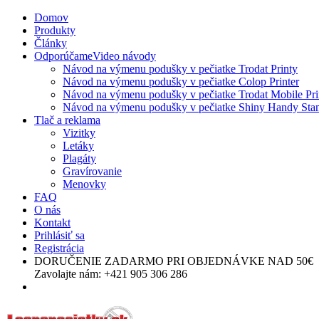
Domov
Produkty
Články
Odporúčame
Video návody
Návod na výmenu podušky v pečiatke Trodat Printy
Návod na výmenu podušky v pečiatke Colop Printer
Návod na výmenu podušky v pečiatke Trodat Mobile Pri
Návod na výmenu podušky v pečiatke Shiny Handy St
Tlač a reklama
Vizitky
Letáky
Plagáty
Gravírovanie
Menovky
FAQ
O nás
Kontakt
Prihlásiť sa
Registrácia
DORUČENIE ZADARMO
PRI OBJEDNÁVKE NAD 50€
Zavolajte nám:
+421 905 306 286