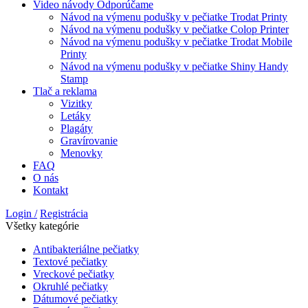
Spravovať možnosti
Správa služieb
Spravovať {vendor_count} dodávateľov
Prečítajte si viac o týchto účeloch
Zobraziť
Prijať
Odmietnuť
Zobraziť predvoľby
Uložiť predvoľby
predvoľby
Zásady používania súborov cookie
Ochrana osobných údajov
{title}
Domov
Produkty
Články
Odporúčame
Video návody
Návod na výmenu podušky v pečiatke Trodat Printy
Návod na výmenu podušky v pečiatke Colop Printer
Návod na výmenu podušky v pečiatke Trodat Mobile
Printy
Návod na výmenu podušky v pečiatke Shiny Handy
Stamp
Tlač a reklama
Vizitky
Letáky