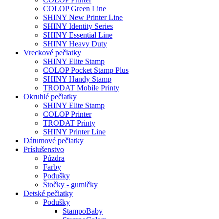
O nás
Kontakt
Login /
Registrácia
Všetky kategórie
Antibakteriálne pečiatky
Textové pečiatky
Vreckové pečiatky
Okruhlé pečiatky
Dátumové pečiatky
Drevené pečiatky
Príslušenstvo k pečiatkam
Detské pečiatky
Pečiatky na textil
Menovky
Novinka
Gravírovanie
Novinka
Tlač a reklama
Novinka
HĽADAŤ
0
0.00
€
Košík je prázdny:
0.00
€