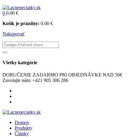
Na poskytovanie tých najlepších skúseností používame technológie,
ako sú súbory cookie na ukladanie a/alebo prístup k informáciám o
zariadení. Súhlas s týmito technológiami nám umožní spracovávať
údaje, ako je správanie pri prehliadaní alebo jedinečné ID na tejto
stránke. Nesúhlas alebo odvolanie súhlasu môže nepriaznivo
ovplyvniť určité vlastnosti a funkcie.
Funkčné
Funkčné
Vždy aktívny
Predvoľby
Predvoľby
Štatistiky
Štatistiky
Marketing
Marketing