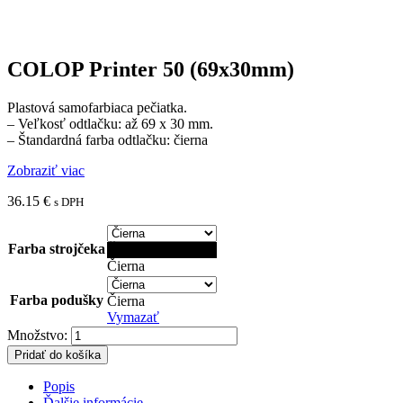
SHINY Printer Line
Dátumové pečiatky
Príslušenstvo
Púzdra
Farby
Podušky
Štočky - gumičky
Detské pečiatky
Podušky
StampoBaby
StampoColors
StampoMinos
Pečiatky na textil
Kategorie produktů
Tlač a reklama
Plagáty
Letáky
Vizitky
Menovky
Gravírovanie
Antibakteriálne pečiatky
Drevené pečiatky