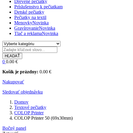
Plagáty
Gravírovanie
Menovky
FAQ
O nás
Kontakt
Prihlásiť sa
Registrácia
DORUČENIE ZADARMO
PRI OBJEDNÁVKE NAD 50€
Zavolajte nám:
+421 905 306 286
0
0.00
€
Košík je prázdny:
0.00
€
Nakupovať
Všetky kategórie
DORUČENIE ZADARMO
PRI OBJEDNÁVKE NAD 50€