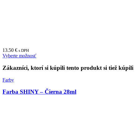
Shiny Printer TRI-45 (45x45x45mm)
33.70
€
s DPH
Vyberte možnosť
Textové pečiatky