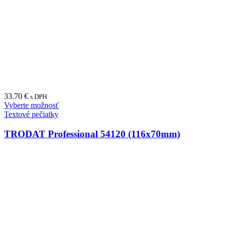
SHINY Printer Line
Shiny Printer S-520 (20x20mm)
11.85
€
s DPH
Vyberte možnosť
Príslušenstvo