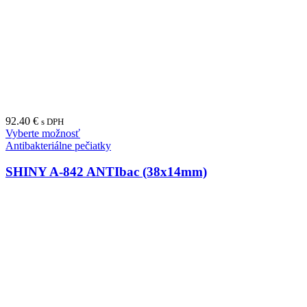
Štočok – gumička do pečiatky 20x20mm
4.90
€
s DPH
Vyberte možnosť
SHINY Printer Line