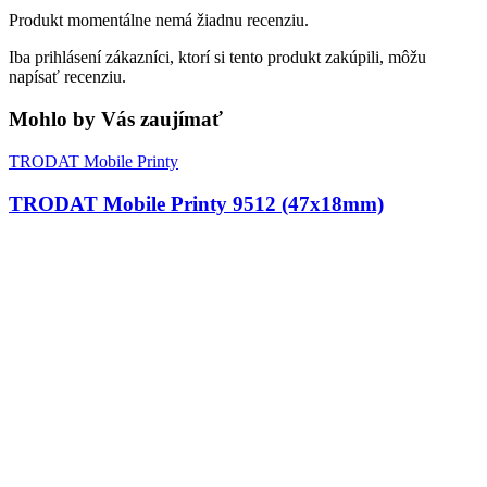
Púzdra
Farby
Podušky
Štočky - gumičky
Detské pečiatky
Podušky
StampoBaby
StampoColors
StampoMinos
Pečiatky na textil
COLOP Printer 50 (69x30mm)
Plastová samofarbiaca pečiatka.
– Veľkosť odtlačku: až 69 x 30 mm.
– Štandardná farba odtlačku: čierna
Zobraziť viac
36.15
€
s DPH