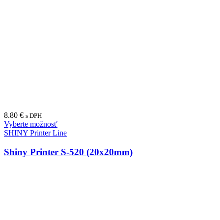
27.50
€
s DPH
Vyberte možnosť
SHINY New Printer Line
SHINY S-845 New Printer Line (70x25mm)