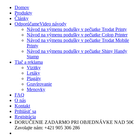
Spravujte súhlas so súbormi cookie