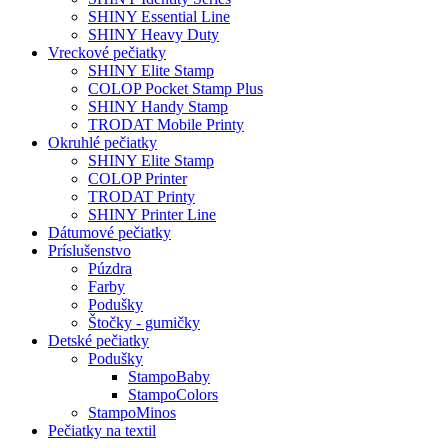
Gravírovanie
Antibakteriálne pečiatky
Drevené pečiatky
Textové pečiatky
COLOP Compact
TRODAT Professional
SHINY Personal Printer
SHINY Eco Line
SHINY Printer Line
TRODAT Printy
COLOP Printer
COLOP Green Line
SHINY New Printer Line
SHINY Identity Series
SHINY Essential Line
SHINY Heavy Duty
Vreckové pečiatky
SHINY Elite Stamp
COLOP Pocket Stamp Plus
SHINY Handy Stamp
TRODAT Mobile Printy
Okruhlé pečiatky
SHINY Elite Stamp
COLOP Printer
TRODAT Printy