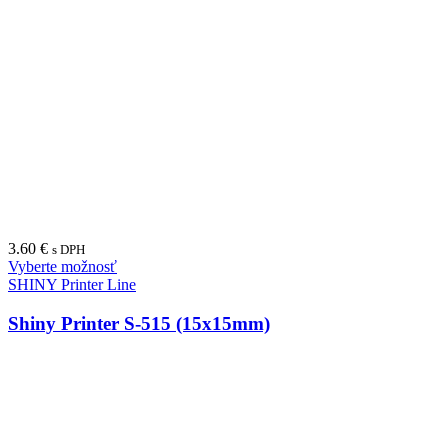
21.00
€
s DPH
Vyberte možnosť
SHINY New Printer Line
SHINY S-846 New Printer Line (65x27mm)