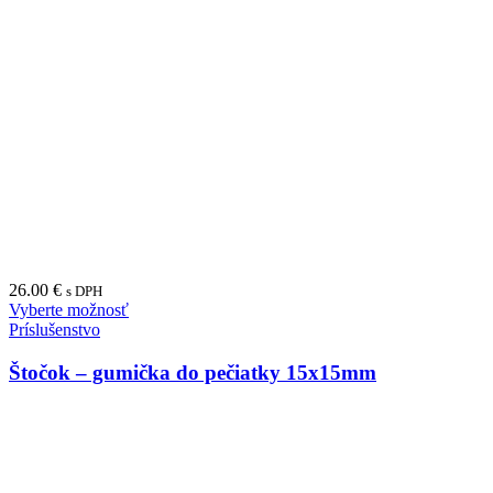
20.00
€
s DPH
Vyberte možnosť
COLOP Printer
Okruhlá pečiatka COLOP Printer R-30 (Ø30mm)