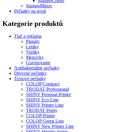
Nakupovať
Sledovať objednávku
Domov
Textové pečiatky
COLOP Printer
COLOP Printer 50 (69x30mm)
Bočný panel
Zatvoriť
Objednávky s odsúhlasenou grafikou spracúvavame do
12:00
a expedujeme
v daný deň.
Objednávky prijaté po 12:00 budú spracované a expedované až na
nasledujúci deň.
Kategórie produktov
Tlač a reklama
Plagáty
Letáky
Vizitky
Menovky