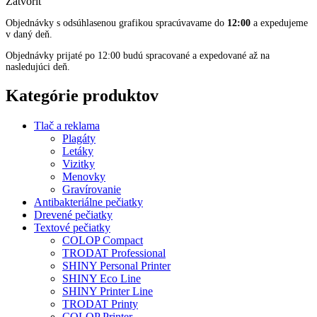
Zavolajte nám:
+421 905 306 286
Domov
Produkty
Články
Video návody
Odporúčame
Návod na výmenu podušky v pečiatke Trodat Printy
Návod na výmenu podušky v pečiatke Colop Printer
Návod na výmenu podušky v pečiatke Trodat Mobile
Printy
Návod na výmenu podušky v pečiatke Shiny Handy
Stamp
Tlač a reklama
Vizitky
Letáky
Plagáty
Gravírovanie
Menovky
FAQ