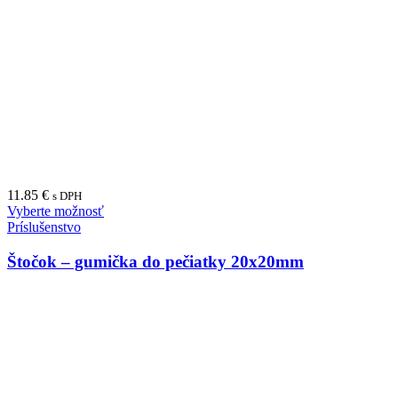
26.00
€
s DPH
Vyberte možnosť
Príslušenstvo
Štočok – gumička do pečiatky 15x15mm
3.60
€
s DPH