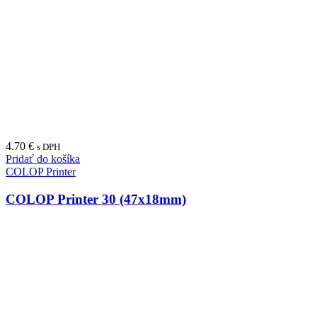
TRODAT Professional 54120 (116x70mm)
92.40
€
s DPH
Vyberte možnosť
Antibakteriálne pečiatky
SHINY A-842 ANTIbac (38x14mm)