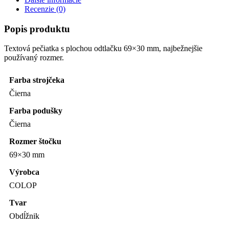
Textové pečiatky
COLOP Compact
TRODAT Professional
SHINY Personal Printer
SHINY Eco Line
SHINY Printer Line
TRODAT Printy
COLOP Printer
COLOP Green Line
SHINY New Printer Line
SHINY Identity Series
SHINY Essential Line
SHINY Heavy Duty
Vreckové pečiatky
SHINY Elite Stamp
COLOP Pocket Stamp Plus
SHINY Handy Stamp
TRODAT Mobile Printy
Okruhlé pečiatky
SHINY Elite Stamp
COLOP Printer
TRODAT Printy
SHINY Printer Line
Dátumové pečiatky
Príslušenstvo