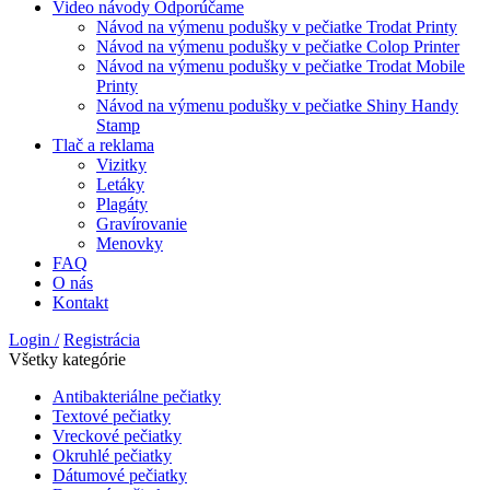
Video návody
Odporúčame
Návod na výmenu podušky v pečiatke Trodat Printy
Návod na výmenu podušky v pečiatke Colop Printer
Návod na výmenu podušky v pečiatke Trodat Mobile
Printy
Návod na výmenu podušky v pečiatke Shiny Handy
Stamp
Tlač a reklama
Vizitky
Letáky
Plagáty
Gravírovanie
Menovky
FAQ
O nás
Kontakt
Login /
Registrácia
Všetky kategórie
Antibakteriálne pečiatky
Textové pečiatky
Vreckové pečiatky
Okruhlé pečiatky
Dátumové pečiatky