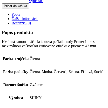
Vymazať
Pridať do košíka
Popis
Ďalšie informácie
Recenzie (0)
Popis produktu
Kvalitná samonamáčacia textová pečiatka rady Printer Line s
maximálnou veľkosťou kruhového otlačku o priemere 42 mm.
Farba strojčeka
Čierna
Farba podušky
Čierna, Modrá, Červená, Zelená, Fialová, Suchá
Rozmer štočku
Ø42 mm
Výrobca
SHINY