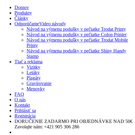
Domov
Produkty
Články
Odporúčame
Video návody
Návod na výmenu podušky v pečiatke Trodat Printy
Návod na výmenu podušky v pečiatke Colop Printer
Návod na výmenu podušky v pečiatke Trodat Mobile
Printy
Návod na výmenu podušky v pečiatke Shiny Handy
Stamp
Tlač a reklama
Vizitky
Letáky
Plagáty
Gravírovanie
Menovky
FAQ
O nás
Kontakt
Prihlásiť sa
Registrácia
DORUČENIE ZADARMO
PRI OBJEDNÁVKE NAD 50€
Zavolajte nám:
+421 905 306 286