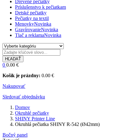
Drevené pečiatky
Príslušenstvo k pečiatkam
Detské pečiatky
Pečiatky na textil
Menovky
Novinka
Gravírovanie
Novinka
Tlač a reklama
Novinka
HĽADAŤ
0
0.00
€
Košík je prázdny:
0.00
€
Nakupovať
Sledovať objednávku
Domov
Okruhlé pečiatky
SHINY Printer Line
Okruhlá pečiatka SHINY R-542 (Ø42mm)
Bočný panel