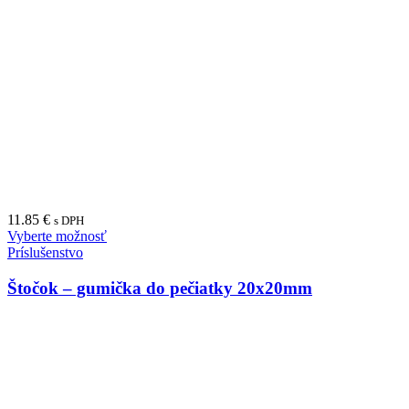
11.85
€
s DPH
Vyberte možnosť
Príslušenstvo
Štočok – gumička do pečiatky 20x20mm