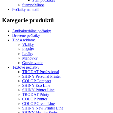
StampoColors
StampoMinos
Pečiatky na textil
Kategorie produktů
Antibakteriálne pečiatky
Drevené pečiatky
Tlač a reklama
Vizitky
Plagáty
Letáky
Menovky
Gravírovanie
Textové pečiatky
TRODAT Professional
SHINY Personal Printer
COLOP Compact
SHINY Eco Line
SHINY Printer Line
TRODAT Printy
COLOP Printer
COLOP Green Line
SHINY New Printer Line
SHINY Identity Series