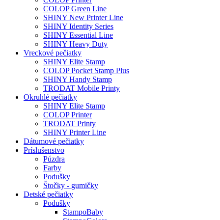
COLOP Green Line
SHINY New Printer Line
SHINY Identity Series
SHINY Essential Line
SHINY Heavy Duty
Vreckové pečiatky
SHINY Elite Stamp
COLOP Pocket Stamp Plus
SHINY Handy Stamp
TRODAT Mobile Printy
Okruhlé pečiatky
SHINY Elite Stamp
COLOP Printer
TRODAT Printy
SHINY Printer Line
Dátumové pečiatky
Príslušenstvo
Púzdra
Farby
Podušky
Štočky - gumičky
Detské pečiatky
Podušky
StampoBaby