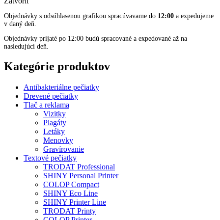
Zatvoriť
Objednávky s odsúhlasenou grafikou spracúvavame do
12:00
a expedujeme
v daný deň.
Objednávky prijaté po 12:00 budú spracované a expedované až na
nasledujúci deň.
Kategórie produktov
Antibakteriálne pečiatky
Drevené pečiatky
Tlač a reklama
Vizitky
Plagáty
Letáky
Menovky
Gravírovanie
Textové pečiatky
TRODAT Professional
SHINY Personal Printer
COLOP Compact
SHINY Eco Line
SHINY Printer Line
TRODAT Printy
COLOP Printer