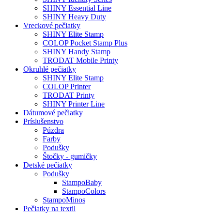
SHINY Essential Line
SHINY Heavy Duty
Vreckové pečiatky
SHINY Elite Stamp
COLOP Pocket Stamp Plus
SHINY Handy Stamp
TRODAT Mobile Printy
Okruhlé pečiatky
SHINY Elite Stamp
COLOP Printer
TRODAT Printy
SHINY Printer Line
Dátumové pečiatky
Príslušenstvo
Púzdra
Farby
Podušky
Štočky - gumičky
Detské pečiatky
Podušky
StampoBaby
StampoColors
StampoMinos
Pečiatky na textil