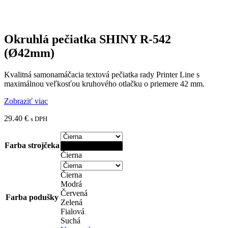
Okruhlá pečiatka SHINY R-542
(Ø42mm)
Kvalitná samonamáčacia textová pečiatka rady Printer Line s
maximálnou veľkosťou kruhového otlačku o priemere 42 mm.
Zobraziť viac
29.40
€
s DPH
Farba strojčeka
Čierna
Čierna
Čierna
Modrá
Červená
Farba podušky
Zelená
Fialová
Suchá