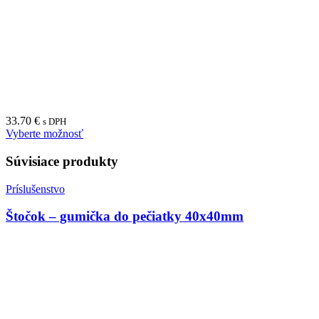
33.70
€
s DPH
Vyberte možnosť
Súvisiace produkty
Príslušenstvo
Štočok – gumička do pečiatky 40x40mm