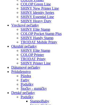
COLOP Green Line
SHINY New Printer Line
SHINY Identity Series
SHINY Essential Line
SHINY Heavy Duty
Vreckové pečiatky
SHINY Elite Stamp
COLOP Pocket Stamp Plus
SHINY Handy Stamp
TRODAT Mobile Printy
Okruhlé pečiatky
SHINY Elite Stamp
COLOP Printer
TRODAT Printy
SHINY Printer Line
Dátumové pečiatky
Príslušenstvo
Púzdra
Farby
Podušky
Štočky - gumičky
Detské pečiatky
Podušky
StampoBaby