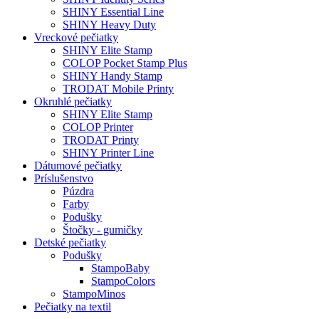
SHINY Essential Line
SHINY Heavy Duty
Vreckové pečiatky
SHINY Elite Stamp
COLOP Pocket Stamp Plus
SHINY Handy Stamp
TRODAT Mobile Printy
Okruhlé pečiatky
SHINY Elite Stamp
COLOP Printer
TRODAT Printy
SHINY Printer Line
Dátumové pečiatky
Príslušenstvo
Púzdra
Farby
Podušky
Štočky - gumičky
Detské pečiatky
Podušky
StampoBaby
StampoColors
StampoMinos
Pečiatky na textil