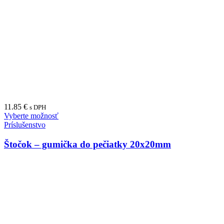
11.85
€
s DPH
Vyberte možnosť
Príslušenstvo
Štočok – gumička do pečiatky 20x20mm