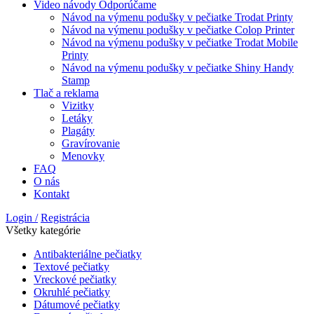
Video návody
Odporúčame
Návod na výmenu podušky v pečiatke Trodat Printy
Návod na výmenu podušky v pečiatke Colop Printer
Návod na výmenu podušky v pečiatke Trodat Mobile
Printy
Návod na výmenu podušky v pečiatke Shiny Handy
Stamp
Tlač a reklama
Vizitky
Letáky
Plagáty
Gravírovanie
Menovky
FAQ
O nás
Kontakt
Login /
Registrácia
Všetky kategórie
Antibakteriálne pečiatky
Textové pečiatky
Vreckové pečiatky
Okruhlé pečiatky
Dátumové pečiatky