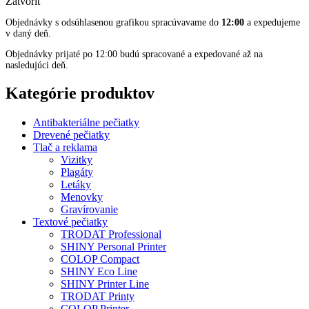
Zatvoriť
Objednávky s odsúhlasenou grafikou spracúvavame do
12:00
a expedujeme
v daný deň.
Objednávky prijaté po 12:00 budú spracované a expedované až na
nasledujúci deň.
Kategórie produktov
Antibakteriálne pečiatky
Drevené pečiatky
Tlač a reklama
Vizitky
Plagáty
Letáky
Menovky
Gravírovanie
Textové pečiatky
TRODAT Professional
SHINY Personal Printer
COLOP Compact
SHINY Eco Line
SHINY Printer Line
TRODAT Printy
COLOP Printer