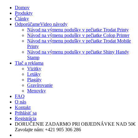
Domov
Produkty
Články
Odporúčame
Video návody
Návod na výmenu podušky v pečiatke Trodat Printy
Návod na výmenu podušky v pečiatke Colop Printer
Návod na výmenu podušky v pečiatke Trodat Mobile
Printy
Návod na výmenu podušky v pečiatke Shiny Handy
Stamp
Tlač a reklama
Vizitky
Letáky
Plagáty
Gravírovanie
Menovky
FAQ
O nás
Kontakt
Prihlásiť sa
Registrácia
DORUČENIE ZADARMO
PRI OBJEDNÁVKE NAD 50€
Zavolajte nám:
+421 905 306 286