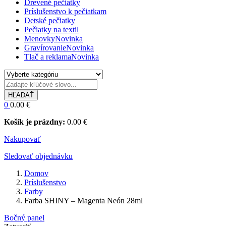
Drevené pečiatky
Príslušenstvo k pečiatkam
Detské pečiatky
Pečiatky na textil
Menovky
Novinka
Gravírovanie
Novinka
Tlač a reklama
Novinka
HĽADAŤ
0
0.00
€
Košík je prázdny:
0.00
€
Nakupovať
Sledovať objednávku
Domov
Príslušenstvo
Farby
Farba SHINY – Magenta Neón 28ml
Bočný panel