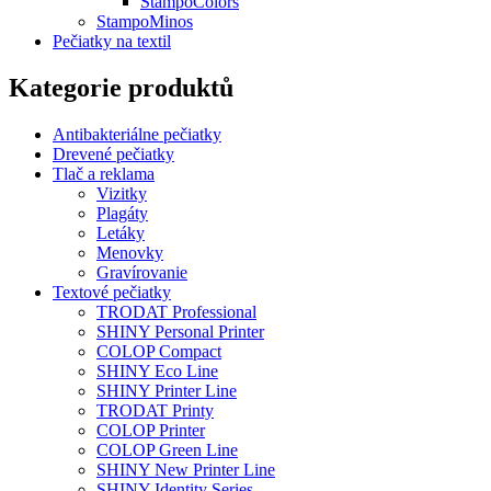
StampoColors
StampoMinos
Pečiatky na textil
Kategorie produktů
Antibakteriálne pečiatky
Drevené pečiatky
Tlač a reklama
Vizitky
Plagáty
Letáky
Menovky
Gravírovanie
Textové pečiatky
TRODAT Professional
SHINY Personal Printer
COLOP Compact
SHINY Eco Line
SHINY Printer Line
TRODAT Printy
COLOP Printer
COLOP Green Line
SHINY New Printer Line
SHINY Identity Series