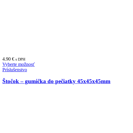
4.90
€
s DPH
Vyberte možnosť
Príslušenstvo
Štočok – gumička do pečiatky 45x45x45mm