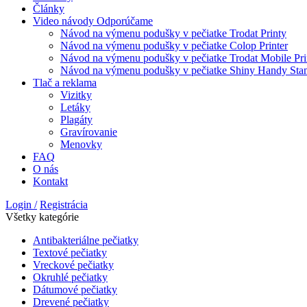
Články
Video návody
Odporúčame
Návod na výmenu podušky v pečiatke Trodat Printy
Návod na výmenu podušky v pečiatke Colop Printer
Návod na výmenu podušky v pečiatke Trodat Mobile Pri
Návod na výmenu podušky v pečiatke Shiny Handy St
Tlač a reklama
Vizitky
Letáky
Plagáty
Gravírovanie
Menovky
FAQ
O nás
Kontakt
Login /
Registrácia
Všetky kategórie
Antibakteriálne pečiatky
Textové pečiatky
Vreckové pečiatky
Okruhlé pečiatky
Dátumové pečiatky
Drevené pečiatky