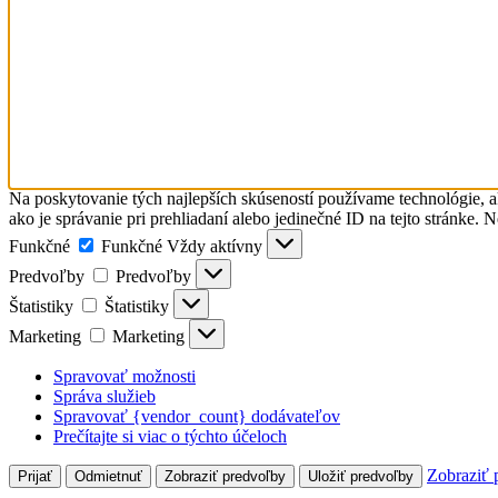
Na poskytovanie tých najlepších skúseností používame technológie, a
ako je správanie pri prehliadaní alebo jedinečné ID na tejto stránke. 
Funkčné
Funkčné
Vždy aktívny
Predvoľby
Predvoľby
Štatistiky
Štatistiky
Marketing
Marketing
Spravovať možnosti
Správa služieb
Spravovať {vendor_count} dodávateľov
Prečítajte si viac o týchto účeloch
Zobraziť 
Prijať
Odmietnuť
Zobraziť predvoľby
Uložiť predvoľby