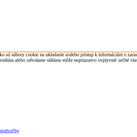
ko sú súbory cookie na ukladanie a/alebo prístup k informáciám o zari
Nesúhlas alebo odvolanie súhlasu môže nepriaznivo ovplyvniť určité vlas
predvoľby