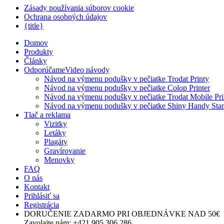
Zásady používania súborov cookie
Ochrana osobných údajov
{title}
Domov
Produkty
Články
Odporúčame
Video návody
Návod na výmenu podušky v pečiatke Trodat Printy
Návod na výmenu podušky v pečiatke Colop Printer
Návod na výmenu podušky v pečiatke Trodat Mobile Pri
Návod na výmenu podušky v pečiatke Shiny Handy St
Tlač a reklama
Vizitky
Letáky
Plagáty
Gravírovanie
Menovky
FAQ
O nás
Kontakt
Prihlásiť sa
Registrácia
DORUČENIE ZADARMO
PRI OBJEDNÁVKE NAD 50€
Zavolajte nám:
+421 905 306 286